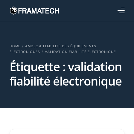
Qui sommes-nous ?
Formations
HOME
AMDEC & FIABILITÉ DES ÉQUIPEMENTS
ÉLECTRONIQUES
VALIDATION FIABILITÉ ÉLECTRONIQUE
Étiquette :
validation
Performance électronique
fiabilité électronique
Stratégies industrielles