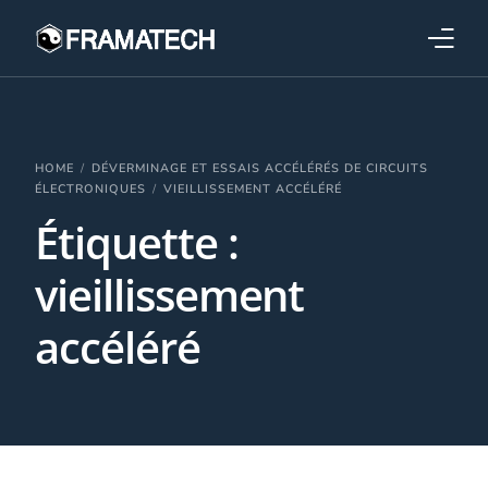
Qui sommes-nous ?
Formations
HOME
DÉVERMINAGE ET ESSAIS ACCÉLÉRÉS DE CIRCUITS
ÉLECTRONIQUES
VIEILLISSEMENT ACCÉLÉRÉ
Étiquette :
Performance électronique
vieillissement
Stratégies industrielles
accéléré