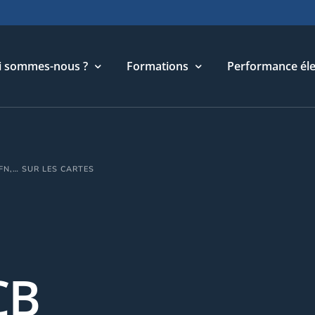
i sommes-nous ?
Formations
Performance éle
torique
Cycle Management & Stratégie
FN,… SUR LES CARTES
re métier
Cycle Relations Interculturelles
ffres et références
Cycle Performance industrielle
quipe
Cycle Performance électronique
léchargements
Cycle Performance digitale
CB