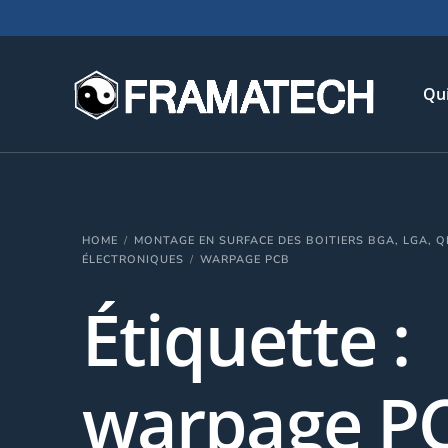
Qu
His
HOME
MONTAGE EN SURFACE DES BOITIERS BGA, LGA, Q
Not
ÉLECTRONIQUES
WARPAGE PCB
Chi
Étiquette :
L’é
Té
warpage P