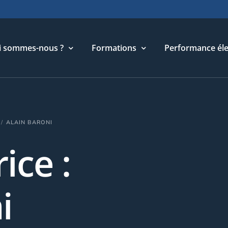
i sommes-nous ?
Formations
Performance éle
torique
Cycle Management & Stratégie
ALAIN BARONI
re métier
Cycle Relations Interculturelles
ice :
ffres et références
Cycle Performance industrielle
quipe
Cycle Performance électronique
léchargements
Cycle Performance digitale
i