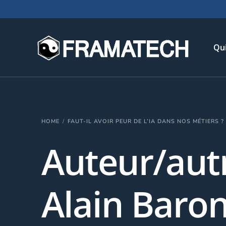
Qu
His
HOME
FAUT-IL AVOIR PEUR DE L’IA DANS NOS MÉTIERS ?
Not
Auteur/autr
Chi
L’é
Té
Alain Baron