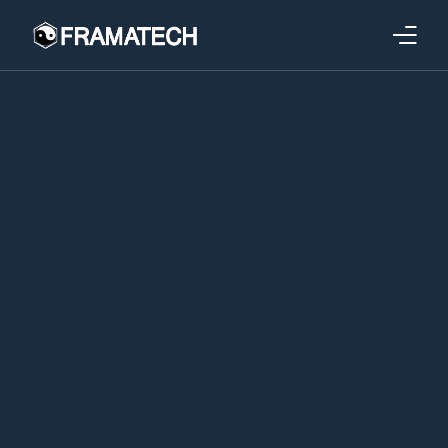
Qui sommes-nous ?
Formations
Performance électronique
Stratégies industrielles