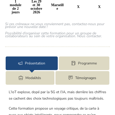
1
Les 29
module
et 30
Marseill
X
X
de 2
octobre
e
jours
2026
Si ces créneaux ne vous conviennent pas, contactez-nous pour
prévoir une nouvelle date !
Possibilité d’organiser cette formation pour un groupe de
collaborateurs au sein de votre organisation. Nous contacter.
Présentation
Programme
Modalités
Témoignages
L’IoT explose, dopé par la 5G et l’IA, mais derrière les chiffres
se cachent des choix technologiques pas toujours maîtrisés.
Cette formation propose un voyage critique, de la carte à
puce aux objets intelligents, pour comprendre ce qu’on