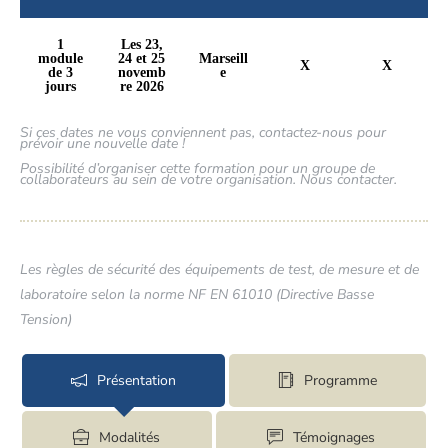
1
Les 23,
module
24 et 25
Marseill
X
X
de 3
novemb
e
jours
re 2026
Si ces dates ne vous conviennent pas, contactez-nous pour
prévoir une nouvelle date !
Possibilité d’organiser cette formation pour un groupe de
collaborateurs au sein de votre organisation. Nous contacter.
Les règles de sécurité des équipements de test, de mesure et de
laboratoire selon la norme NF EN 61010 (Directive Basse
Tension)
Présentation
Programme
Modalités
Témoignages