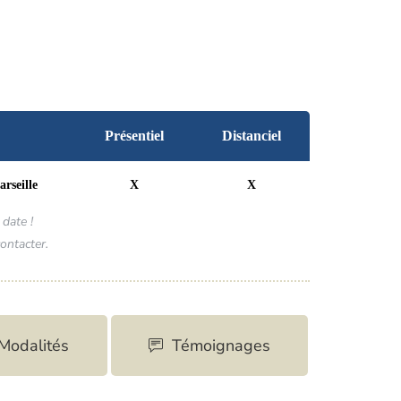
Présentiel
Distanciel
rseille
X
X
date !
ontacter.
Modalités
Témoignages