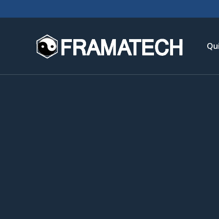
Qu
His
No
Chi
L’é
Té