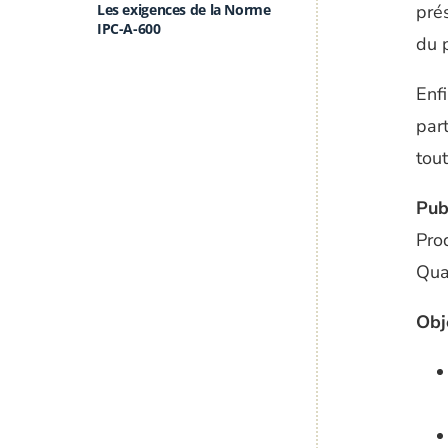
Les exigences de la Norme
pré
IPC-A-600
du p
Enfi
par
tout
Pub
Pro
Qua
Obj