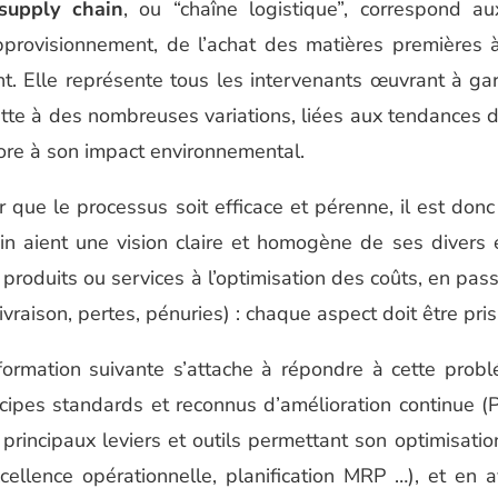
upply chain
, ou “chaîne logistique”, correspond au
pprovisionnement, de l’achat des matières premières à 
nt. Elle représente tous les intervenants œuvrant à gara
ette à des nombreuses variations, liées aux tendances d
ore à son impact environnemental.
r que le processus soit efficace et pérenne, il est do
in aient une vision claire et homogène de ses divers e
produits ou services à l’optimisation des coûts, en pass
ivraison, pertes, pénuries) : chaque aspect doit être pri
formation suivante s’attache à répondre à cette probl
ncipes standards et reconnus d’amélioration continue
 principaux leviers et outils permettant son optimisatio
excellence opérationnelle, planification MRP …), et en 