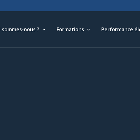
i sommes-nous ?
Formations
Performance él
torique
Cycle Management & Stratégie
tre métier
Cycle Relations Interculturelles
ffres et références
Cycle Performance industrielle
quipe
Cycle Performance électronique
léchargements
Cycle Performance digitale