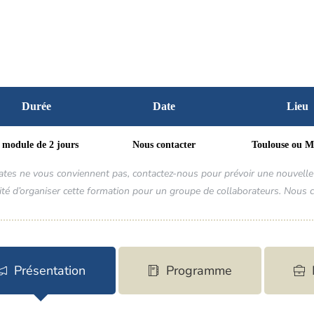
Durée
Date
Lieu
 module de 2 jours
Nous contacter
Toulouse ou Ma
dates ne vous conviennent pas, contactez-nous pour prévoir une nouvelle 
ité d’organiser cette formation pour un groupe de collaborateurs. Nous c
Présentation
Programme