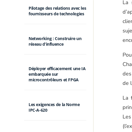
La
s
Pilotage des relations avec les
d’a
fournisseurs de technologies
clie
suj
Networking : Construire un
enc
réseau d’influence
Pou
Cha
Déployer efficacement une IA
des 
embarquée sur
microcontrôleurs et FPGA
de l
La 
Les exigences de la Norme
pri
IPC-A-620
Les
(l’