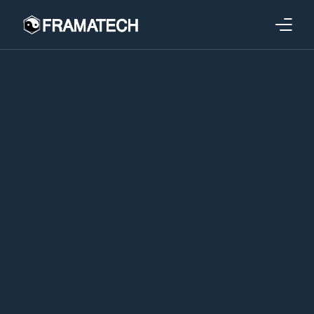
Qui sommes-nous ?
Formations
Performance électronique
Stratégies industrielles