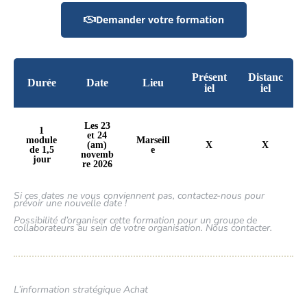
Demander votre formation
Présent
Distanc
Durée
Date
Lieu
iel
iel
Les 23
1
et 24
module
Marseill
(am)
X
X
de 1,5
e
novemb
jour
re 2026
Si ces dates ne vous conviennent pas, contactez-nous pour
prévoir une nouvelle date !
Possibilité d’organiser cette formation pour un groupe de
collaborateurs au sein de votre organisation. Nous contacter.
L’information stratégique Achat