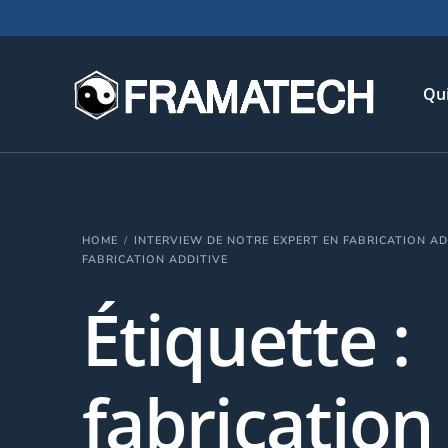
Qu
His
HOME
INTERVIEW DE NOTRE EXPERT EN FABRICATION ADD
Not
FABRICATION ADDITIVE
Chi
Étiquette :
L’é
Té
fabrication