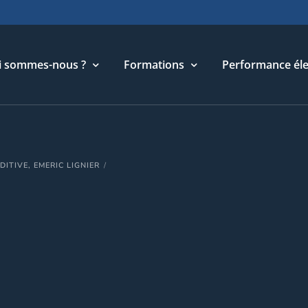
i sommes-nous ?
Formations
Performance éle
torique
Cycle Management & Stratégie
ITIVE, EMERIC LIGNIER
re métier
Cycle Relations Interculturelles
ffres et références
Cycle Performance industrielle
quipe
Cycle Performance électronique
léchargements
Cycle Performance digitale