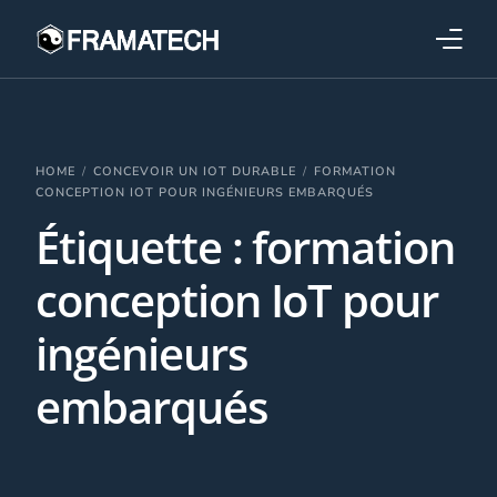
Qui sommes-nous ?
Formations
HOME
CONCEVOIR UN IOT DURABLE
FORMATION
CONCEPTION IOT POUR INGÉNIEURS EMBARQUÉS
Étiquette :
formation
Performance électronique
conception IoT pour
Stratégies industrielles
ingénieurs
embarqués