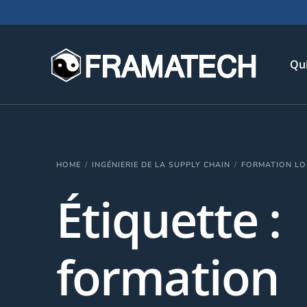
Qu
His
HOME
INGÉNIERIE DE LA SUPPLY CHAIN
FORMATION LO
Not
Étiquette :
Chi
L’é
Té
formation