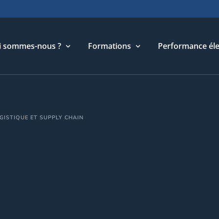
i sommes-nous ?
Formations
Performance éle
torique
Cycle Management & Stratégie
GISTIQUE ET SUPPLY CHAIN
re métier
Cycle Relations Interculturelles
ffres et références
Cycle Performance industrielle
quipe
Cycle Performance électronique
léchargements
Cycle Performance digitale