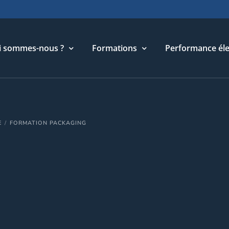
i sommes-nous ?
Formations
Performance éle
torique
Cycle Management & Stratégie
E
FORMATION PACKAGING
re métier
Cycle Relations Interculturelles
ffres et références
Cycle Performance industrielle
quipe
Cycle Performance électronique
léchargements
Cycle Performance digitale