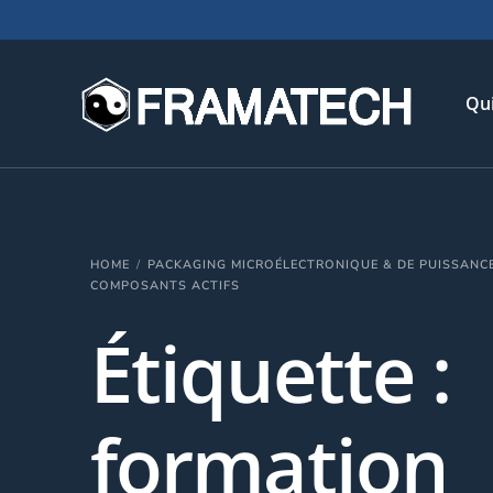
Qu
His
HOME
PACKAGING MICROÉLECTRONIQUE & DE PUISSANC
Not
COMPOSANTS ACTIFS
Chi
Étiquette :
L’é
Té
formation