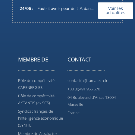
Voir les
24
/
06
:
Faut-il avoir peur de l’IA dans nos métiers ?
actualités
MEMBRE DE
CONTACT
Pôle de compétitivité
contact(at)framatech.fr
CAPENERGIES
+33 (0)491 955 570
Pôle de compétitivité
04 Boulevard d'Arras 13004
AKTANTIS (ex SCS)
Marseille
Syndicat français de
France
l'intelligence économique
(SYNFIE)
Membre de Askalia (ex-