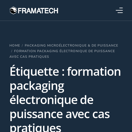
Qui sommes-nous ?
Formations
HOME
PACKAGING MICROÉLECTRONIQUE & DE PUISSANCE
FORMATION PACKAGING ÉLECTRONIQUE DE PUISSANCE
AVEC CAS PRATIQUES
Performance électronique
Étiquette :
formation
Stratégies industrielles
packaging
électronique de
puissance avec cas
pratiques