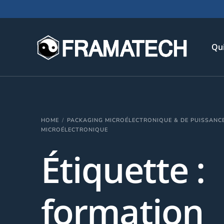
Qu
His
HOME
PACKAGING MICROÉLECTRONIQUE & DE PUISSANC
Not
MICROÉLECTRONIQUE
Chi
Étiquette :
L’é
Té
formation