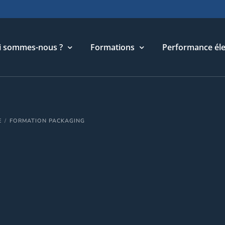
i sommes-nous ?
Formations
Performance éle
torique
Cycle Management & Stratégie
E
FORMATION PACKAGING
re métier
Cycle Relations Interculturelles
ffres et références
Cycle Performance industrielle
quipe
Cycle Performance électronique
léchargements
Cycle Performance digitale