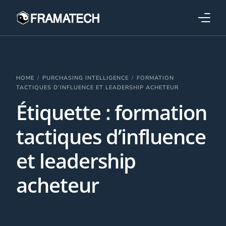
Qui sommes-nous ?
Formations
HOME
PURCHASING INTELLIGENCE
FORMATION
TACTIQUES D’INFLUENCE ET LEADERSHIP ACHETEUR
Étiquette :
formation
Performance électronique
tactiques d’influence
Stratégies industrielles
et leadership
acheteur