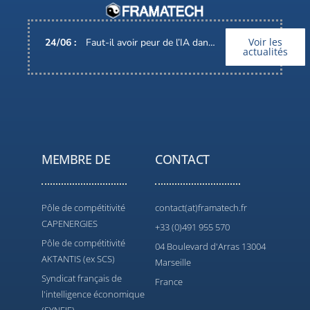
Voir les
24
/
06
:
Faut-il avoir peur de l’IA dans nos métiers ?
actualités
MEMBRE DE
CONTACT
Pôle de compétitivité
contact(at)framatech.fr
CAPENERGIES
+33 (0)491 955 570
Pôle de compétitivité
04 Boulevard d'Arras 13004
AKTANTIS (ex SCS)
Marseille
Syndicat français de
France
l'intelligence économique