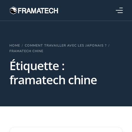
Qui sommes-nous ?
Formations
HOME
COMMENT TRAVAILLER AVEC LES JAPONAIS ?
FRAMATECH CHINE
Étiquette :
Performance électronique
framatech chine
Stratégies industrielles