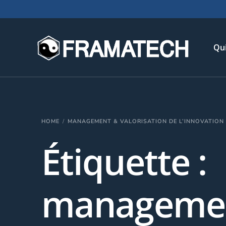
Qu
His
HOME
MANAGEMENT & VALORISATION DE L’INNOVATION
Not
Étiquette :
Chi
L’é
Té
manageme