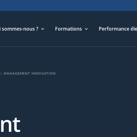
i sommes-nous ?
Formations
Performance éle
torique
Cycle Management & Stratégie
MANAGEMENT INNOVATION
re métier
Cycle Relations Interculturelles
ffres et références
Cycle Performance industrielle
quipe
Cycle Performance électronique
léchargements
Cycle Performance digitale
nt