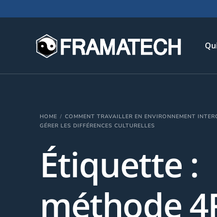
Qu
His
HOME
COMMENT TRAVAILLER EN ENVIRONNEMENT INTER
Not
GÉRER LES DIFFÉRENCES CULTURELLES
Chi
Étiquette :
L’é
Té
méthode 4