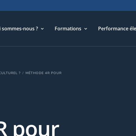
i sommes-nous ?
Formations
Performance éle
torique
Cycle Management & Stratégie
CULTUREL ?
MÉTHODE 4R POUR
re métier
Cycle Relations Interculturelles
ffres et références
Cycle Performance industrielle
quipe
Cycle Performance électronique
léchargements
Cycle Performance digitale
R pour