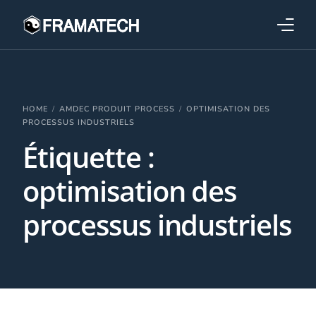
Qui sommes-nous ?
Formations
HOME
AMDEC PRODUIT PROCESS
OPTIMISATION DES
PROCESSUS INDUSTRIELS
Étiquette :
Performance électronique
optimisation des
Stratégies industrielles
processus industriels