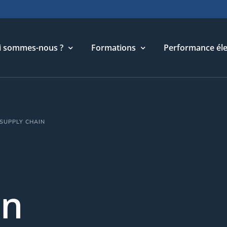
i sommes-nous ?
Formations
Performance éle
torique
Cycle Management & Stratégie
 SUPPLY CHAIN
re métier
Cycle Relations Interculturelles
ffres et références
Cycle Performance industrielle
quipe
Cycle Performance électronique
léchargements
Cycle Performance digitale
on