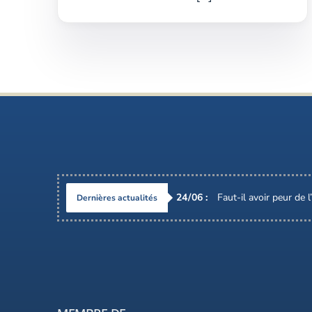
24
/
06
:
Faut-il avoir peur de 
Dernières actualités