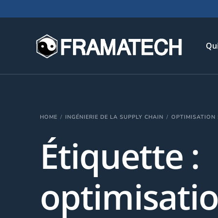
Qu
His
HOME
INGÉNIERIE DE LA SUPPLY CHAIN
OPTIMISATION
Not
Étiquette :
Chi
L’é
Té
optimisati