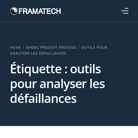
Qui sommes-nous ?
Formations
HOME
AMDEC PRODUIT PROCESS
OUTILS POUR
ANALYSER LES DÉFAILLANCES
Étiquette :
outils
Performance électronique
pour analyser les
Stratégies industrielles
défaillances