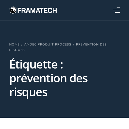
Qui sommes-nous ?
Formations
HOME
AMDEC PRODUIT PROCESS
PRÉVENTION DES
RISQUES
Étiquette :
Performance électronique
prévention des
Stratégies industrielles
risques