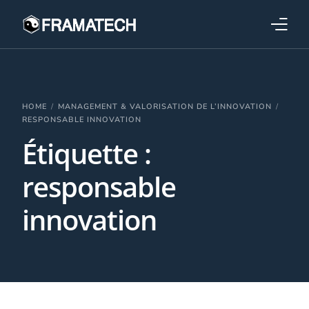
Qui sommes-nous ?
Formations
HOME
MANAGEMENT & VALORISATION DE L’INNOVATION
RESPONSABLE INNOVATION
Étiquette :
Performance électronique
responsable
Stratégies industrielles
innovation