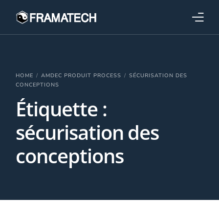
Qui sommes-nous ?
Formations
HOME
AMDEC PRODUIT PROCESS
SÉCURISATION DES
CONCEPTIONS
Étiquette :
Performance électronique
sécurisation des
Stratégies industrielles
conceptions