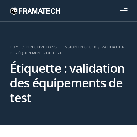
Qui sommes-nous ?
Formations
HOME
DIRECTIVE BASSE TENSION EN 61010
VALIDATION
DES ÉQUIPEMENTS DE TEST
Étiquette :
validation
Performance électronique
des équipements de
Stratégies industrielles
test