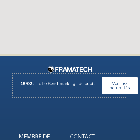
Voir les
18
/
02
:
« Le Benchmarking : de quoi parle-t-on ? », Interview d’Alain BARONI, Pdg de FRAMATECH
actualités
MEMBRE DE
CONTACT