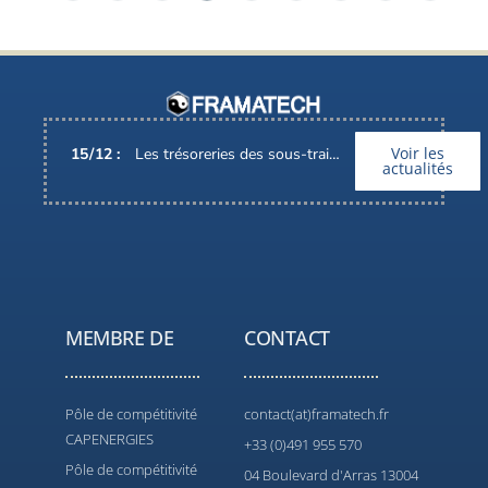
Voir les
15
/
12
:
Les trésoreries des sous-traitants électroniques sont mises à mal (PGE)
actualités
MEMBRE DE
CONTACT
Pôle de compétitivité
contact(at)framatech.fr
CAPENERGIES
+33 (0)491 955 570
Pôle de compétitivité
04 Boulevard d'Arras 13004